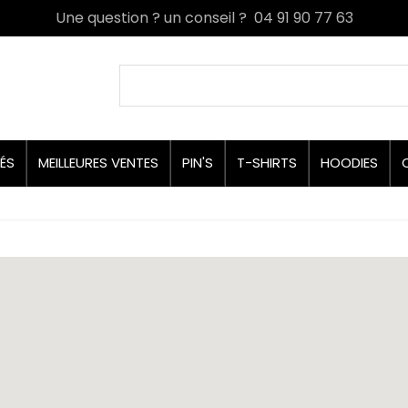
Une question ? un conseil ? 04 91 90 77 63
ÉS
MEILLEURES VENTES
PIN'S
T-SHIRTS
HOODIES