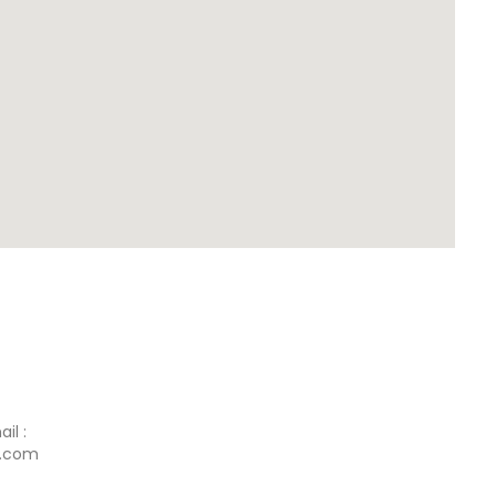
il :
p.com