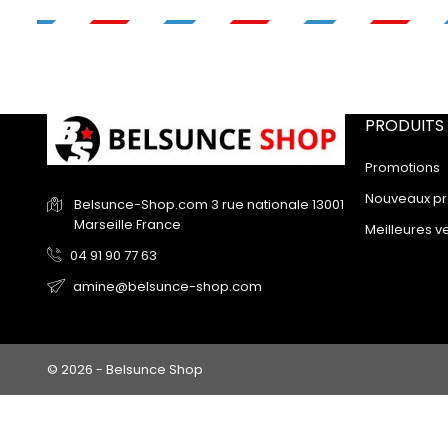
PRODUITS
Promotions
Nouveaux pr
Belsunce-Shop.com
3 rue nationale
13001
Marseille
France
Meilleures v
04 91 90 77 63
amine@belsunce-shop.com