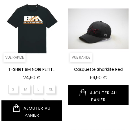
VUE RAPIDE
VUE RAPIDE
T-SHIRT BM NOIR PETIT...
Casquette Sharklife Red
Prix
Prix
24,90 €
59,90 €
S
M
L
XL
AJOUTER AU
PANIER
XXL
XS
AJOUTER AU
PANIER