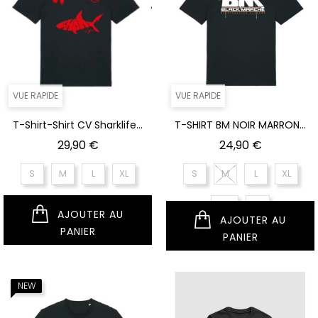
VUE RAPIDE
VUE RAPIDE
T-Shirt-Shirt CV Sharklife...
T-SHIRT BM NOIR MARRON...
Prix
Prix
29,90 €
24,90 €
S
M
L
XL
S
M
L
XL
XXL
XS
AJOUTER AU
AJOUTER AU
PANIER
PANIER
NEUF