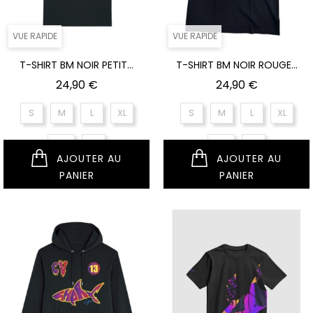
VUE RAPIDE
VUE RAPIDE
T-SHIRT BM NOIR PETIT...
T-SHIRT BM NOIR ROUGE...
Prix
Prix
24,90 €
24,90 €
S
M
L
XL
S
M
L
XL
XXL
XS
XXL
XS
AJOUTER AU
AJOUTER AU
PANIER
PANIER