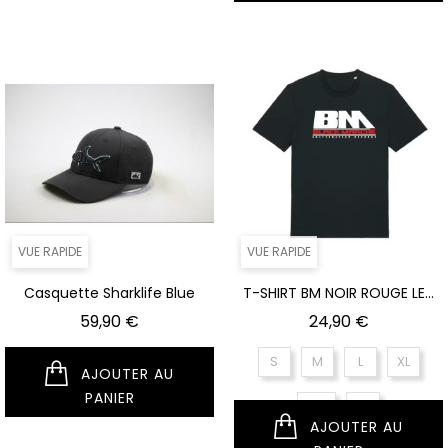
VUE RAPIDE
VUE RAPIDE
Casquette Sharklife Blue
T-SHIRT BM NOIR ROUGE LE...
Prix
Prix
59,90 €
24,90 €
S
M
L
XL
AJOUTER AU
PANIER
XXL
XS
AJOUTER AU