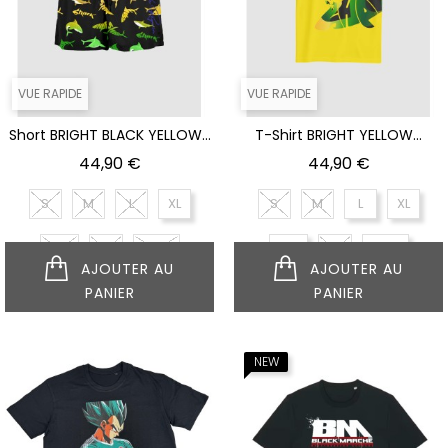
VUE RAPIDE
VUE RAPIDE
Short BRIGHT BLACK YELLOW...
T-Shirt BRIGHT YELLOW...
Prix
Prix
44,90 €
44,90 €
S
M
L
XL
S
M
L
XL
XXL
XS
XXXL
XXL
XS
XXXL
AJOUTER AU
AJOUTER AU
PANIER
PANIER
NEUF