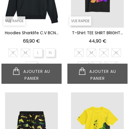
VUE RAPIDE
VUE RAPIDE
Hoodies Sharklife C.V BCN...
T-Shirt TEE SHIRT BRIGHT...
Prix
Prix
69,90 €
44,90 €
S
M
L
XL
S
M
L
XL
XXL
XXL
XS
XXXL
AJOUTER AU
AJOUTER AU
PANIER
PANIER