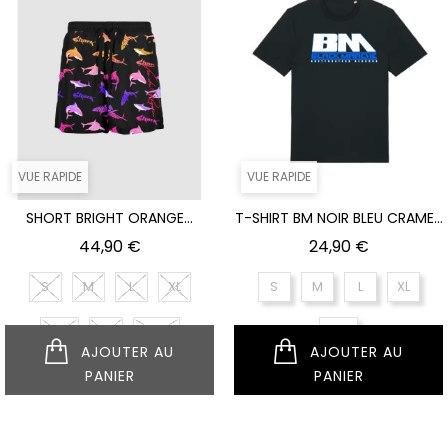
VUE RAPIDE
VUE RAPIDE
SHORT BRIGHT ORANGE...
T-SHIRT BM NOIR BLEU CRAME...
Prix
Prix
44,90 €
24,90 €
S
M
L
XL
S
M
L
XL
XXL
XS
XXXL
XXL
AJOUTER AU
AJOUTER AU
PANIER
PANIER