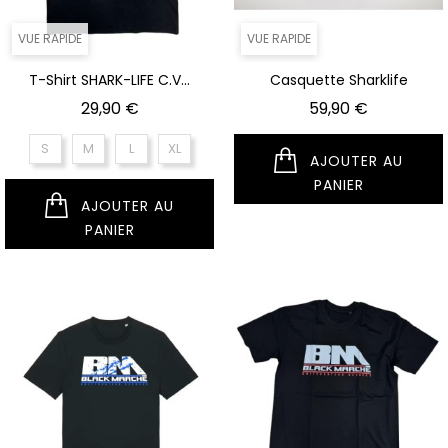
VUE RAPIDE
VUE RAPIDE
T-Shirt SHARK-LIFE C.V...
Casquette Sharklife
Prix
Prix
29,90 €
59,90 €
S
M
L
XL
AJOUTER AU
PANIER
AJOUTER AU
PANIER