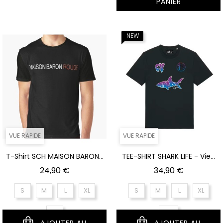
PANIER
NEUF
VUE RAPIDE
VUE RAPIDE
T-Shirt SCH MAISON BARON...
TEE-SHIRT SHARK LIFE - Vie...
Prix
Prix
24,90 €
34,90 €
S
M
L
XL
S
M
L
XL
XS
XXL