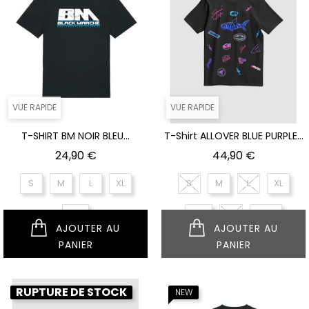
VUE RAPIDE
VUE RAPIDE
T-SHIRT BM NOIR BLEU...
T-Shirt ALLOVER BLUE PURPLE...
Prix
Prix
24,90 €
44,90 €
S
M
L
XL
S
M
L
XL
XXL
XXL
XS
XXXL
AJOUTER AU
AJOUTER AU
PANIER
PANIER
RUPTURE DE STOCK
NEUF