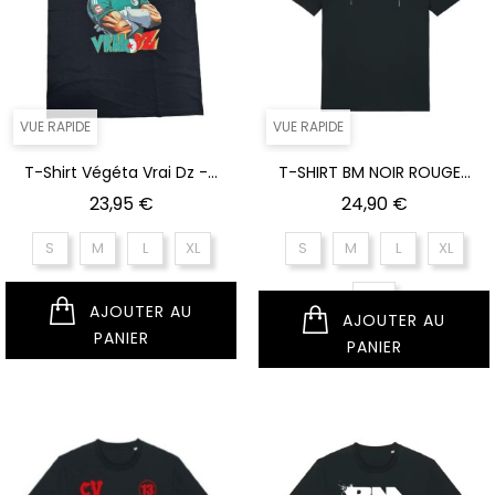
VUE RAPIDE
VUE RAPIDE
T-Shirt Végéta Vrai Dz -...
T-SHIRT BM NOIR ROUGE...
Prix
Prix
23,95 €
24,90 €
S
M
L
XL
S
M
L
XL
XXL
AJOUTER AU
AJOUTER AU
PANIER
PANIER